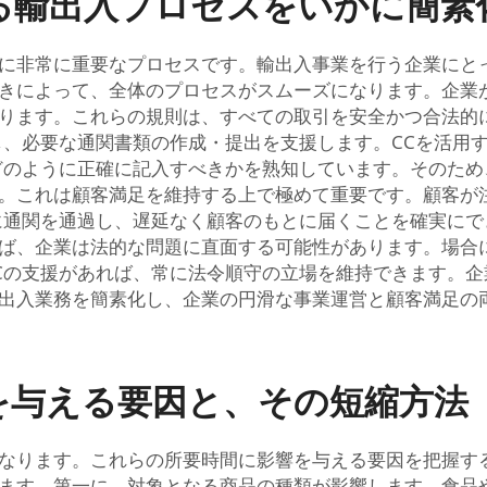
る輸出入プロセスをいかに簡素
に非常に重要なプロセスです。輸出入事業を行う企業にと
きによって、全体のプロセスがスムーズになります。企業
ります。これらの規則は、すべての取引を安全かつ合法的
し、必要な通関書類の作成・提出を支援します。CCを活用
どのように正確に記入すべきかを熟知しています。そのた
。これは顧客満足を維持する上で極めて重要です。顧客が
に通関を通過し、遅延なく顧客のもとに届くことを確実に
ば、企業は法的な問題に直面する可能性があります。場合
Cの支援があれば、常に法令順守の立場を維持できます。
出入業務を簡素化し、企業の円滑な事業運営と顧客満足の
を与える要因と、その短縮方法
なります。これらの所要時間に影響を与える要因を把握す
。第一に、対象となる商品の種類が影響します。食品や医薬品