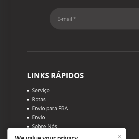
LINKS RÁPIDOS
Serviço
Rotas
Envio para FBA
Envio
Sobre Nós
Blogs
We value your privacy