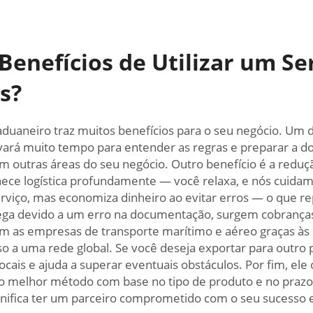
Benefícios de Utilizar um Se
s?
 aduaneiro traz muitos benefícios para o seu negócio. Um 
levará muito tempo para entender as regras e preparar a
m outras áreas do seu negócio. Outro benefício é a reduçã
ce logística profundamente — você relaxa, e nós cuida
rviço, mas economiza dinheiro ao evitar erros — o que re
ega devido a um erro na documentação, surgem cobranças 
com as empresas de transporte marítimo e aéreo graças às 
o a uma rede global. Se você deseja exportar para outro 
 locais e ajuda a superar eventuais obstáculos. Por fim, e
o melhor método com base no tipo de produto e no prazo 
ignifica ter um parceiro comprometido com o seu sucesso