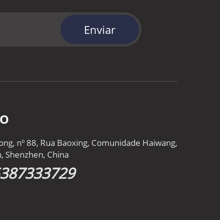
Enviar
TO
gtong, nº 88, Rua Baoxing, Comunidade Haiwang,
an, Shenzhen, China
5387333729