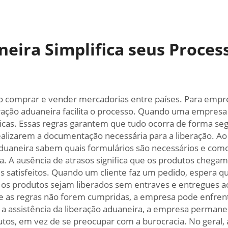
eira Simplifica seus Proces
ao comprar e vender mercadorias entre países. Para emp
ração aduaneira facilita o processo. Quando uma empresa 
ficas. Essas regras garantem que tudo ocorra de forma segu
izarem a documentação necessária para a liberação. Ao u
 aduaneira sabem quais formulários são necessários e com
 A ausência de atrasos significa que os produtos chegam
s satisfeitos. Quando um cliente faz um pedido, espera 
os produtos sejam liberados sem entraves e entregues ao 
 Se as regras não forem cumpridas, a empresa pode enfren
m a assistência da liberação aduaneira, a empresa perman
os, em vez de se preocupar com a burocracia. No geral, a