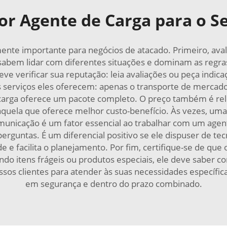
r Agente de Carga para o S
ente importante para negócios de atacado. Primeiro, ava
abem lidar com diferentes situações e dominam as regra
eve verificar sua reputação: leia avaliações ou peça indi
ais serviços eles oferecem: apenas o transporte de merc
carga oferece um pacote completo. O preço também é rel
aquela que oferece melhor custo-benefício. Às vezes, u
unicação é um fator essencial ao trabalhar com um agente
rguntas. É um diferencial positivo se ele dispuser de t
de e facilita o planejamento. Por fim, certifique-se de q
ando itens frágeis ou produtos especiais, ele deve sabe
sos clientes para atender às suas necessidades específi
em segurança e dentro do prazo combinado.