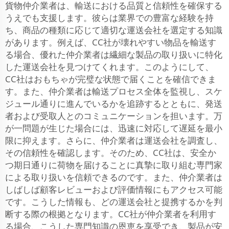
貨物仲介業者は、輸送における品質と信頼性を確保する
うえでも支援します。彼らは業界での豊富な経験を持
ち、商品の種類に応じて適切な運送会社を選定する知識
があります。例えば、CC社が壊れやすい物品を輸送す
る場合、優れた仲介業者は繊細な製品の取り扱いに特化
した運送会社を見つけてくれます。このようにして、
CC社はおもちゃが完璧な状態で届くことを確信できま
す。また、仲介業者は輸送プロセス全体を監視し、スケ
ジュール通りに進んでいるかを追跡するとともに、発送
者および受取人とのコミュニケーションを担います。万
が一問題が生じた場合には、迅速に対応して遅延を最小
限に抑えます。さらに、仲介業者は運送会社を調査し、
その信頼性を確認します。そのため、CC社は、安全か
つ期日通りに荷物を届けることに真摯に取り組む専門家
による取り扱いを信頼できるのです。また、仲介業者は
しばしば顧客レビューおよび評価情報にもアクセス可能
です。こうした情報も、どの運送会社と提携するかを判
断する際の根拠となります。CC社が仲介業者を利用す
る場合、こうした専門知識の恩恵を享受でき、製品が安