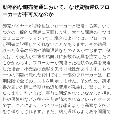
効率的な卸売流通において、なぜ貨物運送ブロ
ーカーが不可欠なのか
卸売バイヤーが貨物運送ブローカーと取引する際、いく
つかの一般的な問題に直面します。大きな課題の一つは
コミュニケーションです。場合によっては、ブローカー
が明確に説明してくれないことがあります。その結果、
誤った商品の発送や納期遅延などのミスが生じます。例
えば、小売店が年末年始向けに多数の玩具を注文したに
もかかわらず、ブローカーが間違った種類の玩具を発送
した場合、小売店は顧客を失う可能性があります。もう
一つの問題は隠れた費用です。一部のブローカーは、初
期段階で全てのコストを明示しません。そのため、請求
書が届いた際に予期せぬ追加費用が発生し、驚くことに
なります。たとえば、事前に明記されていなかった梱包
料や保険料などが後から別途請求されるといったケース
です。これにより、バイヤーは想定よりも高額な支払い
を余儀なくされます。また、納期遅延もよくある問題で