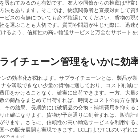
を尋ねてみるのも有効です。友人や同僚からの推薦は非常
方法もあります。そこでは、物流関係者と直接対面して質
ービスの有無についても必ず確認してください。貨物の現
社を選ぶことも大切です。質問や問題が生じた際に、迅速
だけるよう、信頼性の高い輸送サービスと万全なサポート
サプライチェーン管理をいかに効
チェーンの効率化が図れます。サプライチェーンとは、製品が
Load）は、コンテナを満載できない少量の貨物に適しており、コ
用をかけることなく、確実に出荷できます。一方、大量の貨物
。一度に多数の商品をまとめて出荷すれば、時間とコストの両方
の結果、長期的には破損品の交換・補填費用を抑えることができ
り正確になります。貨物が予定通りに到着すれば、販売計
がります。さらに、信頼性の高い輸送サービスを利用する
への販売展開も実現できます。LCLおよびFCLのいずれ
ができます。