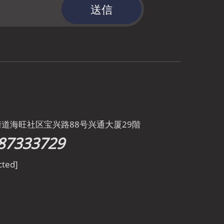
送信
街道海旺社区宝兴路88号兴通大厦29階
87333729
cted]