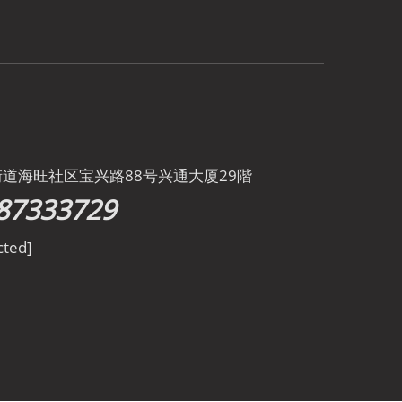
街道海旺社区宝兴路88号兴通大厦29階
87333729
cted]