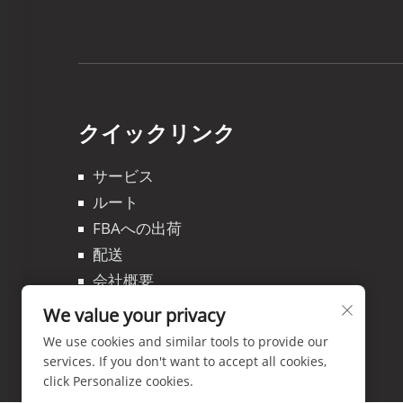
クイックリンク
サービス
ルート
FBAへの出荷
配送
会社概要
ブログ
We value your privacy
Kontakuto Us
We use cookies and similar tools to provide our
services. If you don't want to accept all cookies,
click Personalize cookies.