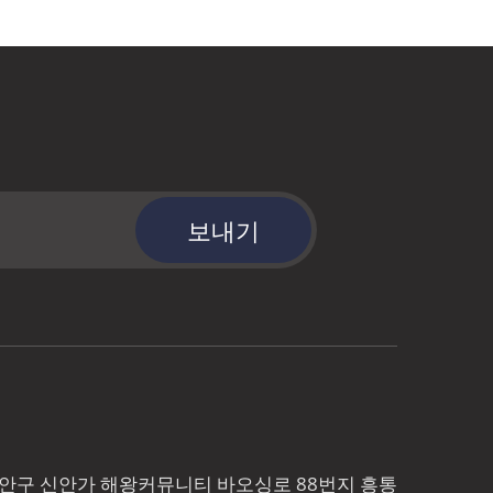
보내기
바오안구 신안가 해왕커뮤니티 바오싱로 88번지 흥통