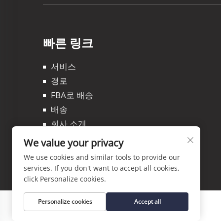
빠른 링크
서비스
경로
FBA로 배송
배송
회사 소개
블로그
We value your privacy
문의하기
We use cookies and similar tools to provide our
services. If you don't want to accept all cookies,
click Personalize cookies.
Personalize cookies
Accept all