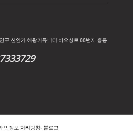
바오안구 신안가 해왕커뮤니티 바오싱로 88번지 흥통
87333729
개인정보 처리방침
-
블로그