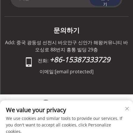
기
문의하기
Add: 중국 광둥성 선전시 바오안구 신안가 해왕커뮤니티 바
오싱로 88번지 흥통 빌딩 29층
+86-15387333729
전화:
이메일:
[email protected]
We value your privacy
We use cookies and similar tools to provide our services. If
저작권 © C&C GLOBAL Logistics Co., Limited 판권 소
you don't want to accept all cookies, click Personalize
유 -
개인정보 처리방침
-
블로그
cookies.