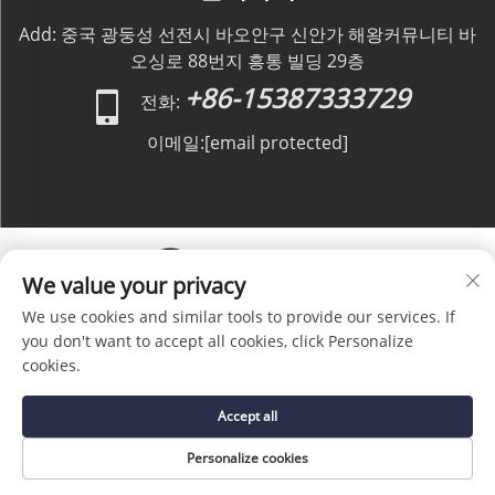
Add: 중국 광둥성 선전시 바오안구 신안가 해왕커뮤니티 바
오싱로 88번지 흥통 빌딩 29층
+86-15387333729
전화:
이메일:
[email protected]
We value your privacy
We use cookies and similar tools to provide our services. If
저작권 © C&C GLOBAL Logistics Co., Limited 판권 소
you don't want to accept all cookies, click Personalize
유 -
개인정보 처리방침
-
블로그
cookies.
Accept all
Personalize cookies
홈페이지
서비스
이메일
전화번호