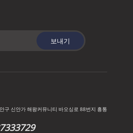
보내기
바오안구 신안가 해왕커뮤니티 바오싱로 88번지 흥통
87333729