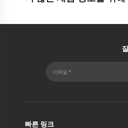
질
빠른 링크