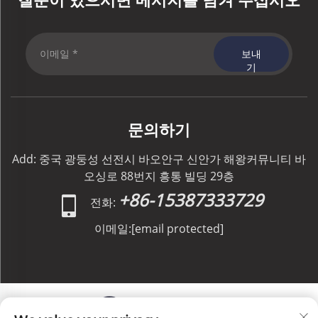
보내
기
문의하기
Add: 중국 광둥성 선전시 바오안구 신안가 해왕커뮤니티 바
오싱로 88번지 흥통 빌딩 29층
+86-15387333729
전화:
이메일:
[email protected]