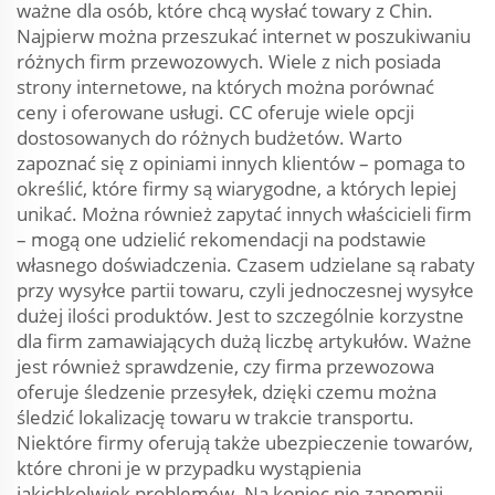
ważne dla osób, które chcą wysłać towary z Chin.
Najpierw można przeszukać internet w poszukiwaniu
różnych firm przewozowych. Wiele z nich posiada
strony internetowe, na których można porównać
ceny i oferowane usługi. CC oferuje wiele opcji
dostosowanych do różnych budżetów. Warto
zapoznać się z opiniami innych klientów – pomaga to
określić, które firmy są wiarygodne, a których lepiej
unikać. Można również zapytać innych właścicieli firm
– mogą one udzielić rekomendacji na podstawie
własnego doświadczenia. Czasem udzielane są rabaty
przy wysyłce partii towaru, czyli jednoczesnej wysyłce
dużej ilości produktów. Jest to szczególnie korzystne
dla firm zamawiających dużą liczbę artykułów. Ważne
jest również sprawdzenie, czy firma przewozowa
oferuje śledzenie przesyłek, dzięki czemu można
śledzić lokalizację towaru w trakcie transportu.
Niektóre firmy oferują także ubezpieczenie towarów,
które chroni je w przypadku wystąpienia
jakichkolwiek problemów. Na koniec nie zapomnij