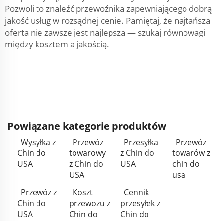
Pozwoli to znaleźć przewoźnika zapewniającego dobrą
jakość usług w rozsądnej cenie. Pamiętaj, że najtańsza
oferta nie zawsze jest najlepsza — szukaj równowagi
między kosztem a jakością.
Powiązane kategorie produktów
Wysyłka z
Przewóz
Przesyłka
Przewóz
Chin do
towarowy
z Chin do
towarów z
USA
z Chin do
USA
chin do
USA
usa
Przewóz z
Koszt
Cennik
Chin do
przewozu z
przesyłek z
USA
Chin do
Chin do