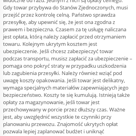
widoczne od razu. Jednym z nich są opłaty celnego.
Gdy towar przybywa do Stanów Zjednoczonych, musi
przejść przez kontrolę celną. Państwo sprawdza
przesyłkę, aby upewnić się, że jest ona zgodna z
prawem i bezpieczna. Czasem za tę usługę naliczana
jest opłata, którą należy zapłacić przed otrzymaniem
towaru. Kolejnym ukrytym kosztem jest
ubezpieczenie. Jeśli chcesz zabezpieczyć towar
podczas transportu, musisz zapłacić za ubezpieczenie –
pomaga ono pokryć straty w przypadku uszkodzenia
lub zagubienia przesyłki. Należy również wziąć pod
uwagę koszty opakowania. Jeśli towar jest delikatny,
wymaga specjalnych materiałów zapewniających jego
bezpieczeństwo. Koszty te się kumulują. Istnieją także
opłaty za magazynowanie, jeśli towar jest
przechowywany w porcie przez dłuższy czas. Ważne
jest, aby uwzględnić wszystkie te czynniki przy
planowaniu przewozu. Znajomość ukrytych opłat
pozwala lepiej zaplanować budżet i uniknąć