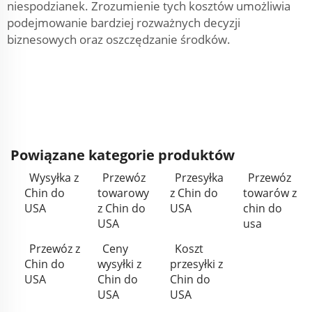
niespodzianek. Zrozumienie tych kosztów umożliwia
podejmowanie bardziej rozważnych decyzji
biznesowych oraz oszczędzanie środków.
Powiązane kategorie produktów
Wysyłka z
Przewóz
Przesyłka
Przewóz
Chin do
towarowy
z Chin do
towarów z
USA
z Chin do
USA
chin do
USA
usa
Przewóz z
Ceny
Koszt
Chin do
wysyłki z
przesyłki z
USA
Chin do
Chin do
USA
USA