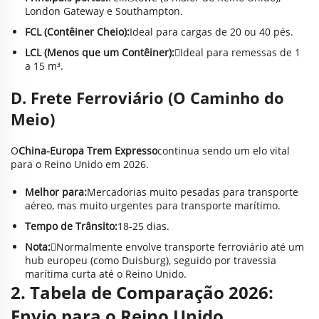
London Gateway e Southampton.
FCL (Contêiner Cheio):
Ideal para cargas de 20 ou 40 pés.
LCL (Menos que um Contêiner):
Ideal para remessas de 1
a 15 m³.
D. Frete Ferroviário (O Caminho do
Meio)
O
China-Europa Trem Expresso
continua sendo um elo vital
para o Reino Unido em 2026.
Melhor para:
Mercadorias muito pesadas para transporte
aéreo, mas muito urgentes para transporte marítimo.
Tempo de Trânsito:
18-25 dias.
Nota:
Normalmente envolve transporte ferroviário até um
hub europeu (como Duisburg), seguido por travessia
marítima curta até o Reino Unido.
2. Tabela de Comparação 2026:
Envio para o Reino Unido