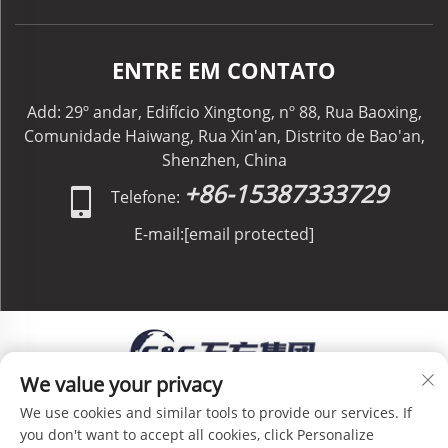
ENTRE EM CONTATO
Add: 29º andar, Edifício Xingtong, nº 88, Rua Baoxing,
Comunidade Haiwang, Rua Xin'an, Distrito de Bao'an,
Shenzhen, China
+86-15387333729
Telefone:
E-mail:
[email protected]
We value your privacy
Direitos Autorais © C&C GLOBAL Logistics Co.,
We use cookies and similar tools to provide our services. If
Limited Todos os Direitos Reservados -
Política de
you don't want to accept all cookies, click Personalize