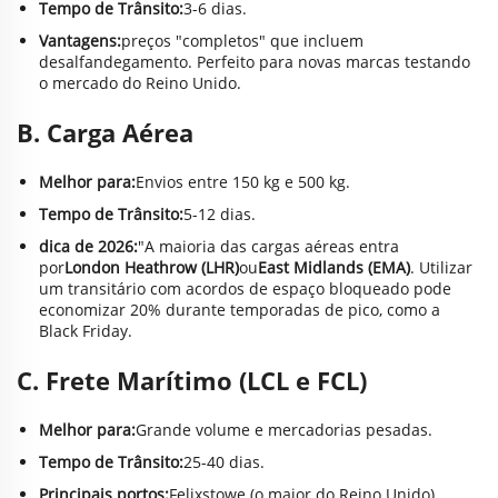
Tempo de Trânsito:
3-6 dias.
Vantagens:
preços "completos" que incluem
desalfandegamento. Perfeito para novas marcas testando
o mercado do Reino Unido.
B. Carga Aérea
Melhor para:
Envios entre 150 kg e 500 kg.
Tempo de Trânsito:
5-12 dias.
dica de 2026:
"A maioria das cargas aéreas entra
por
London Heathrow (LHR)
ou
East Midlands (EMA)
. Utilizar
um transitário com acordos de espaço bloqueado pode
economizar 20% durante temporadas de pico, como a
Black Friday.
C. Frete Marítimo (LCL e FCL)
Melhor para:
Grande volume e mercadorias pesadas.
Tempo de Trânsito:
25-40 dias.
Principais portos:
Felixstowe (o maior do Reino Unido),