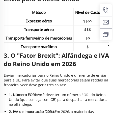
Método
Nível de Custo
Vel
Expresso aéreo
$$$$
Muit
Transporte aéreo
$$$
R
Transporte ferroviário de mercadorias
$$
Mod
Transporte marítimo
$
De
3. O "Fator Brexit": Alfândega e IVA
do Reino Unido em 2026
Enviar mercadorias para o Reino Unido é diferente de enviar
para a UE. Para evitar que suas mercadorias sejam retidas na
fronteira, você deve gerir três coisas:
1. Número EORI:
Você deve ter um número EORI do Reino
Unido (que começa com GB) para despachar a mercadoria
na alfândega.
2. IVA de Importação (20%):
Em 2026, a maioria das