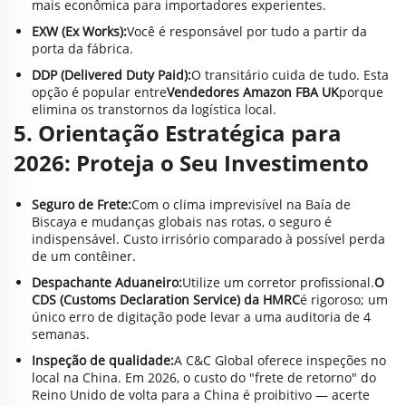
mais econômica para importadores experientes.
EXW (Ex Works):
Você é responsável por tudo a partir da
porta da fábrica.
DDP (Delivered Duty Paid):
O transitário cuida de tudo. Esta
opção é popular entre
Vendedores Amazon FBA UK
porque
elimina os transtornos da logística local.
5. Orientação Estratégica para
2026: Proteja o Seu Investimento
Seguro de Frete:
Com o clima imprevisível na Baía de
Biscaya e mudanças globais nas rotas, o seguro é
indispensável. Custo irrisório comparado à possível perda
de um contêiner.
Despachante Aduaneiro:
Utilize um corretor profissional.
O
CDS (Customs Declaration Service) da HMRC
é rigoroso; um
único erro de digitação pode levar a uma auditoria de 4
semanas.
Inspeção de qualidade:
A C&C Global oferece inspeções no
local na China. Em 2026, o custo do "frete de retorno" do
Reino Unido de volta para a China é proibitivo — acerte