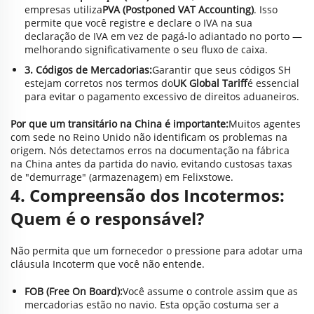
empresas utiliza
PVA (Postponed VAT Accounting)
. Isso
permite que você registre e declare o IVA na sua
declaração de IVA em vez de pagá-lo adiantado no porto —
melhorando significativamente o seu fluxo de caixa.
3. Códigos de Mercadorias:
Garantir que seus códigos SH
estejam corretos nos termos do
UK Global Tariff
é essencial
para evitar o pagamento excessivo de direitos aduaneiros.
Por que um transitário na China é importante:
Muitos agentes
com sede no Reino Unido não identificam os problemas na
origem. Nós detectamos erros na documentação na fábrica
na China antes da partida do navio, evitando custosas taxas
de "demurrage" (armazenagem) em Felixstowe.
4. Compreensão dos Incotermos:
Quem é o responsável?
Não permita que um fornecedor o pressione para adotar uma
cláusula Incoterm que você não entende.
FOB (Free On Board):
Você assume o controle assim que as
mercadorias estão no navio. Esta opção costuma ser a