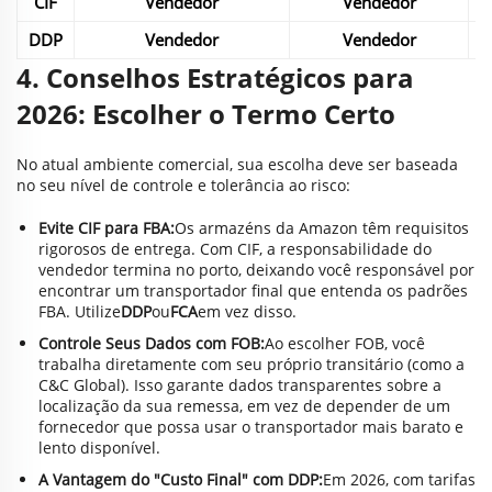
CIF
Vendedor
Vendedor
V
DDP
Vendedor
Vendedor
V
4. Conselhos Estratégicos para
2026: Escolher o Termo Certo
No atual ambiente comercial, sua escolha deve ser baseada
no seu nível de controle e tolerância ao risco:
Evite CIF para FBA:
Os armazéns da Amazon têm requisitos
rigorosos de entrega. Com CIF, a responsabilidade do
vendedor termina no porto, deixando você responsável por
encontrar um transportador final que entenda os padrões
FBA. Utilize
DDP
ou
FCA
em vez disso.
Controle Seus Dados com FOB:
Ao escolher FOB, você
trabalha diretamente com seu próprio transitário (como a
C&C Global). Isso garante dados transparentes sobre a
localização da sua remessa, em vez de depender de um
fornecedor que possa usar o transportador mais barato e
lento disponível.
A Vantagem do "Custo Final" com DDP:
Em 2026, com tarifas