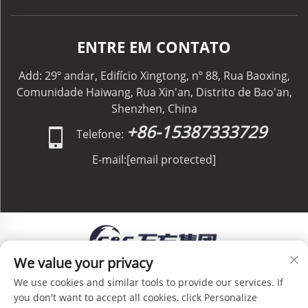
ENTRE EM CONTATO
Add: 29º andar, Edifício Xingtong, nº 88, Rua Baoxing,
Comunidade Haiwang, Rua Xin'an, Distrito de Bao'an,
Shenzhen, China
+86-15387333729
Telefone:
E-mail:
[email protected]
We value your privacy
Direitos Autorais © C&C GLOBAL Logistics Co.,
We use cookies and similar tools to provide our services. If
Limited Todos os Direitos Reservados -
Política de
you don't want to accept all cookies, click Personalize
Privacidade
-
Blog