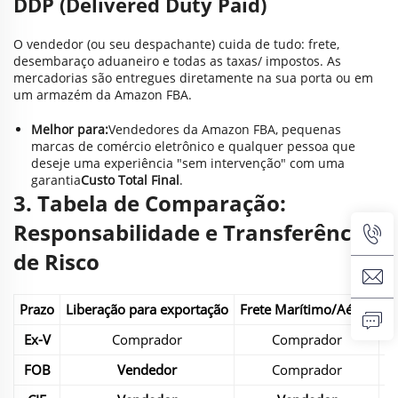
DDP (Delivered Duty Paid)
O vendedor (ou seu despachante) cuida de tudo: frete,
desembaraço aduaneiro e todas as taxas/ impostos. As
mercadorias são entregues diretamente na sua porta ou em
um armazém da Amazon FBA.
Melhor para:
Vendedores da Amazon FBA, pequenas
marcas de comércio eletrônico e qualquer pessoa que
deseje uma experiência "sem intervenção" com uma
garantia
Custo Total Final
.
3. Tabela de Comparação:
Responsabilidade e Transferência
de Risco
Prazo
Liberação para exportação
Frete Marítimo/Aéreo
Ex-V
Comprador
Comprador
C
FOB
Vendedor
Comprador
C