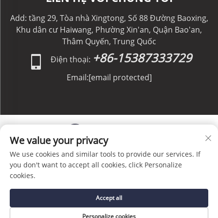
Add: tầng 29, Tòa nhà Xingtong, Số 88 Đường Baoxing,
Khu dân cư Haiwang, Phường Xin'an, Quận Bao'an,
Thâm Quyến, Trung Quốc
+86-15387333729
Điện thoại:
Email:
[email protected]
We value your privacy
We use cookies and similar tools to provide our services. If
Bản quyền © C&C GLOBAL Logistics Co., Limited. Bảo
you don't want to accept all cookies, click Personalize
lưu mọi quyền. -
Chính sách Bảo mật
-
Blog
cookies.
Accept all
Personalize cookies