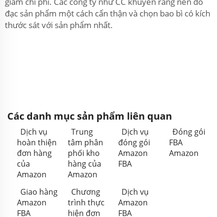
giảm chi phí. Các công ty như CC khuyên rằng nên đo
đạc sản phẩm một cách cẩn thận và chọn bao bì có kích
thước sát với sản phẩm nhất.
Các danh mục sản phẩm liên quan
Dịch vụ
Trung
Dịch vụ
Đóng gói
hoàn thiện
tâm phân
đóng gói
FBA
đơn hàng
phối kho
Amazon
Amazon
của
hàng của
FBA
Amazon
Amazon
Giao hàng
Chương
Dịch vụ
Amazon
trình thực
Amazon
FBA
hiện đơn
FBA