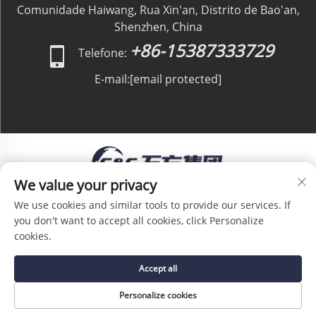
Comunidade Haiwang, Rua Xin'an, Distrito de Bao'an,
Shenzhen, China
+86-15387333729
Telefone:
E-mail:
[email protected]
We value your privacy
Direitos Autorais © C&C GLOBAL Logistics Co.,
We use cookies and similar tools to provide our services. If
Limited Todos os Direitos Reservados -
Política de
you don't want to accept all cookies, click Personalize
Privacidade
-
Blog
cookies.
Accept all
Personalize cookies
PÁGINA INICIAL
SERVIÇO
E-MAIL
TEL