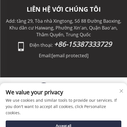
LIÊN HỆ VỚI CHÚNG TÔI
Add: tầng 29, Tòa nhà Xingtong, Số 88 Đường Baoxing,
Khu dân cư Haiwang, Phường Xin'an, Quận Bao'an,
Thâm Quyến, Trung Quốc
+86-15387333729
Điện thoại:
Email:
[email protected]
We value your privacy
We use cookies and similar tools to provide our services. If
Bản quyền © C&C GLOBAL Logistics Co., Limited. Bảo
you don't want to accept all cookies, click Personalize
lưu mọi quyền. -
Chính sách Bảo mật
-
Blog
cookies.
Accept all