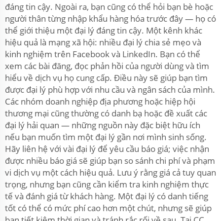
đáng tin cậy. Ngoài ra, bạn cũng có thể hỏi bạn bè hoặc
người thân từng nhập khẩu hàng hóa trước đây — họ có
thể giới thiệu một đại lý đáng tin cậy. Một kênh khác
hiệu quả là mạng xã hội: nhiều đại lý chia sẻ mẹo và
kinh nghiệm trên Facebook và LinkedIn. Bạn có thể
xem các bài đăng, đọc phản hồi của người dùng và tìm
hiểu về dịch vụ họ cung cấp. Điều này sẽ giúp bạn tìm
được đại lý phù hợp với nhu cầu và ngân sách của mình.
Các nhóm doanh nghiệp địa phương hoặc hiệp hội
thương mại cũng thường có danh bạ hoặc đề xuất các
đại lý hải quan — những nguồn này đặc biệt hữu ích
nếu bạn muốn tìm một đại lý gần nơi mình sinh sống.
Hãy liên hệ với vài đại lý để yêu cầu báo giá; việc nhận
được nhiều báo giá sẽ giúp bạn so sánh chi phí và phạm
vi dịch vụ một cách hiệu quả. Lưu ý rằng giá cả tuy quan
trọng, nhưng bạn cũng cần kiểm tra kinh nghiệm thực
tế và đánh giá từ khách hàng. Một đại lý có danh tiếng
tốt có thể có mức phí cao hơn một chút, nhưng sẽ giúp
bạn tiết kiệm thời gian và tránh rắc rối về sau. Tại CC,