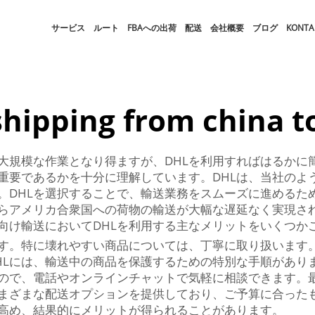
サービス
ルート
FBAへの出荷
配送
会社概要
ブログ
KONTA
shipping from china t
大規模な作業となり得ますが、DHLを利用すればはるかに
重要であるかを十分に理解しています。DHLは、当社のよ
。DHLを選択することで、輸送業務をスムーズに進めるた
らアメリカ合衆国への荷物の輸送が大幅な遅延なく実現さ
向け輸送においてDHLを利用する主なメリットをいくつか
ます。特に壊れやすい商品については、丁寧に取り扱います
HLには、輸送中の商品を保護するための特別な手順があり
ので、電話やオンラインチャットで気軽に相談できます。最
さまざまな配送オプションを提供しており、ご予算に合った
高め、結果的にメリットが得られることがあります。