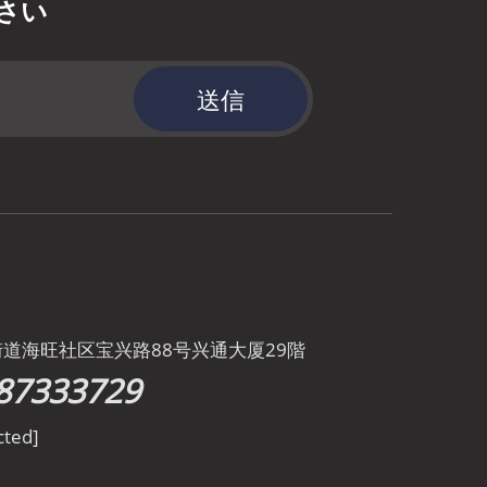
さい
送信
街道海旺社区宝兴路88号兴通大厦29階
87333729
cted]