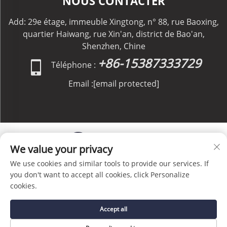
NOUS CONTACTER
Add: 29e étage, immeuble Xingtong, n° 88, rue Baoxing,
quartier Haiwang, rue Xin'an, district de Bao'an,
Shenzhen, Chine
+86-15387333729
Téléphone :
Email :
[email protected]
We value your privacy
We use cookies and similar tools to provide our services. If
Copyright © C&C GLOBAL Logistics Co., Limited Tous
you don't want to accept all cookies, click Personalize
droits réservés -
Politique de confidentialité
-
Blog
cookies.
Accept all