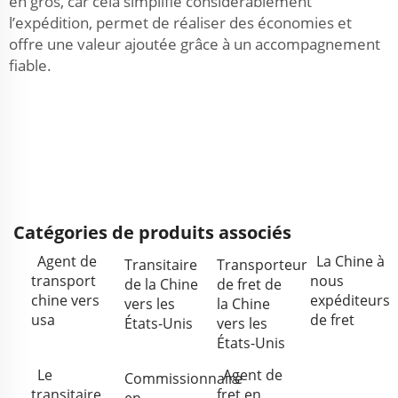
en gros, car cela simplifie considérablement
l’expédition, permet de réaliser des économies et
offre une valeur ajoutée grâce à un accompagnement
fiable.
Catégories de produits associés
Agent de
La Chine à
Transitaire
Transporteur
transport
nous
de la Chine
de fret de
chine vers
expéditeurs
vers les
la Chine
usa
de fret
États-Unis
vers les
États-Unis
Le
Agent de
Commissionnaire
transitaire
fret en