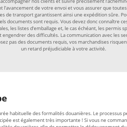
ccompagner nos clients et suivre précisément l’achemine
t l’avancement de votre envoi et vous assurer que tou
 de transport garantissent ainsi une expédition sûre. Pou
uels documents sont requis. Vous devez donc connaître ce
es, les listes d’emballage et, le cas échéant, les permis s
 engendrer des difficultés. La communication avec les se
sez pas des documents requis, vos marchandises risquent 
un retard préjudiciable à votre activité.
pe
urée habituelle des formalités douanières. Le processus 
icipée est également très importante ! Si vous ne comman
malités douanières afin de permettre le dédouanement du c