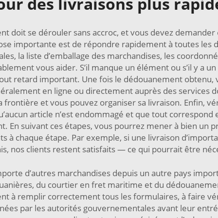
our des livraisons plus rapid
nt doit se dérouler sans accroc, et vous devez demander 
ose importante est de répondre rapidement à toutes les 
es, la liste d’emballage des marchandises, les coordonné
tablement vous aider. S’il manque un élément ou s’il y a 
 tout retard important. Une fois le dédouanement obtenu, 
néralement en ligne ou directement auprès des services dou
 frontière et vous pouvez organiser sa livraison. Enfin, vér
u’aucun article n’est endommagé et que tout correspond ex
. En suivant ces étapes, vous pourrez mener à bien un pr
nts à chaque étape. Par exemple, si une livraison d’import
ais, nos clients restent satisfaits — ce qui pourrait être néc
porte d’autres marchandises depuis un autre pays importa
anières, du courtier en fret maritime et du dédouanement
ent à remplir correctement tous les formulaires, à faire v
ouanées par les autorités gouvernementales avant leur entr