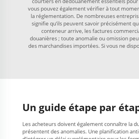
courtiers en dédouanement essentiels pour a
vous pouvez également vérifier à tout momen
la réglementation. De nombreuses entreprises
signifie qu’ils peuvent savoir précisément q
conteneur arrive, les factures commercial
douanières ; toute anomalie ou omission peut
des marchandises importées. Si vous ne dispo
Un guide étape par éta
Les acheteurs doivent également connaître la d
présentent des anomalies. Une planification ant
d’intégrer un délai supplémentaire pour les for