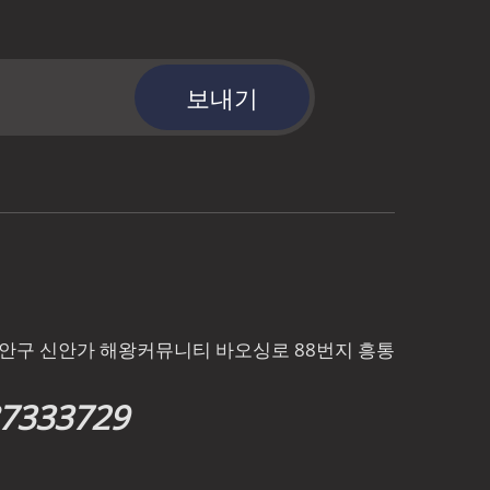
보내기
바오안구 신안가 해왕커뮤니티 바오싱로 88번지 흥통
87333729