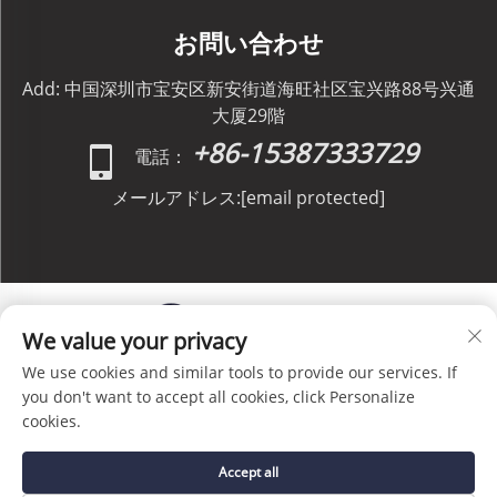
お問い合わせ
Add: 中国深圳市宝安区新安街道海旺社区宝兴路88号兴通
大厦29階
+86-15387333729
電話：
メールアドレス:
[email protected]
We value your privacy
We use cookies and similar tools to provide our services. If
Copyright © C&C GLOBAL Logistics Co., Limited All
you don't want to accept all cookies, click Personalize
Rights Reserved -
プライバシーポリシー
-
ブログ
cookies.
Accept all