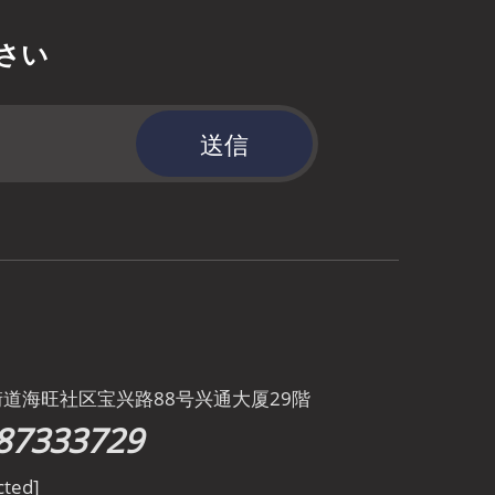
さい
送信
街道海旺社区宝兴路88号兴通大厦29階
87333729
cted]