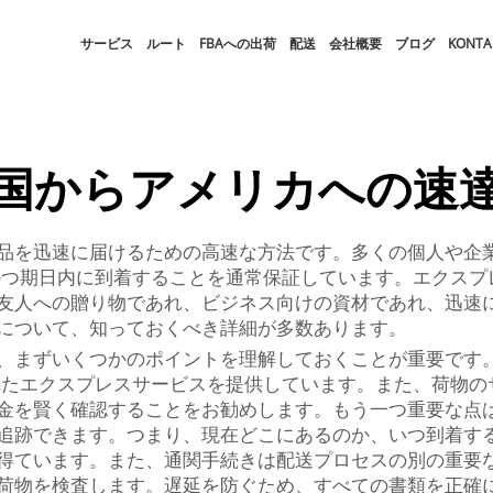
サービス
ルート
FBAへの出荷
配送
会社概要
ブログ
KONTA
国からアメリカへの速
品を迅速に届けるための高速な方法です。多くの個人や企
つ期日内に到着することを通常保証しています。エクスプレス配
友人への贈り物であれ、ビジネス向けの資材であれ、迅速
について、知っておくべき詳細が多数あります。
、まずいくつかのポイントを理解しておくことが重要です
れたエクスプレスサービスを提供しています。また、荷物の
金を賢く確認することをお勧めします。もう一つ重要な点
追跡できます。つまり、現在どこにあるのか、いつ到着す
得ています。また、通関手続きは配送プロセスの別の重要
荷物を検査します。遅延を防ぐため、すべての書類を正確