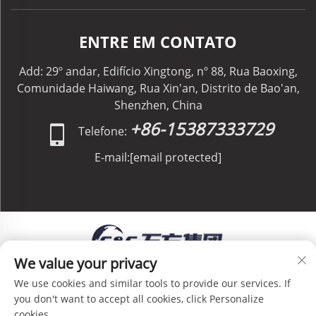
ENTRE EM CONTATO
Add: 29º andar, Edifício Xingtong, nº 88, Rua Baoxing,
Comunidade Haiwang, Rua Xin'an, Distrito de Bao'an,
Shenzhen, China
+86-15387333729
Telefone:
E-mail:
[email protected]
We value your privacy
Direitos Autorais © C&C GLOBAL Logistics Co.,
We use cookies and similar tools to provide our services. If
Limited Todos os Direitos Reservados -
Política de
you don't want to accept all cookies, click Personalize
Privacidade
-
Blog
cookies.