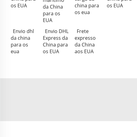
marítimo
os EUA
china para
os EUA
da China
os eua
para os
EUA
Envio dhl
Envio DHL
Frete
da china
Express da
expresso
para os
China para
da China
eua
os EUA
aos EUA