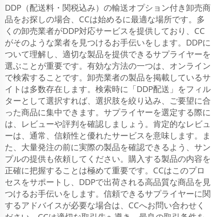
DDP（配送料・関税込み）の輸送オプション付き卸売商
品をお探しの場合、CCは始めるに最適な場所です。多
くの卸売業者がDDP対応サービスを提供しており、CC
がそのような業者を見つけるお手伝いをします。DDPに
ついて理解し、適切な製品を提供できるサプライヤーを
選ぶことが重要です。有効な方法の一つは、オンライン
で検索することです。卸売業者の製品を掲載しているサ
イトは多数存在します。検索時に「DDP配送」をフィル
ターとして選択すれば、選択肢を絞り込み、ご要望に合
った商品に集中できます。サプライヤーを選定する際に
は、レビューや評判を確認しましょう。肯定的なレビュ
ーは、通常、信頼性と優れたサービスを意味します。ま
た、大量発注の前に実際の製品を確認できるよう、サン
プルの提供も依頼してください。購入する製品の内容を
正確に把握することは極めて重要です。CCはこのプロ
セスをサポートし、DDPで出荷される高品質な商品を見
つけるお手伝いをします。信頼できるサプライヤーに関
するアドバイスが必要な場合は、CCへお問い合わせく
ださい。CCは適切な取引先へ導き、最良の取引条件を