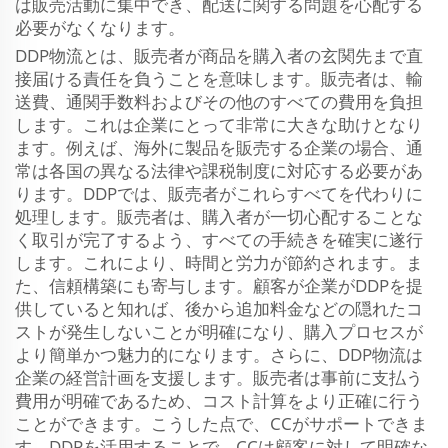
は販売活動に集中でき、配送に関する問題を心配する
必要がなくなります。
DDP物流とは、販売者が商品を購入者の玄関先まで直
接届ける責任を負うことを意味します。販売者は、輸
送費、通関手数料およびその他のすべての費用を負担
します。これは企業にとって非常に大きな助けとなり
ます。例えば、海外に製品を販売する企業の場合、通
常は各国の異なる法律や課税制度に対応する必要があ
ります。DDPでは、販売者がこれらすべてを代わりに
処理します。販売者は、購入者が一切心配することな
く取引が完了するよう、すべての手続きを確実に遂行
します。これにより、時間と労力が節約されます。ま
た、信頼構築にも寄与します。顧客が企業がDDPを提
供していると知れば、後から追加料金などの隠れたコ
ストが発生しないことが明確になり、購入プロセスが
より簡単かつ魅力的になります。さらに、DDP物流は
企業の経営計画を支援します。販売者は事前に支払う
費用が明確であるため、コスト計算をより正確に行う
ことができます。こうした点で、CCがサポートできま
す。DDPを活用することで、CCは顧客に対して明確な