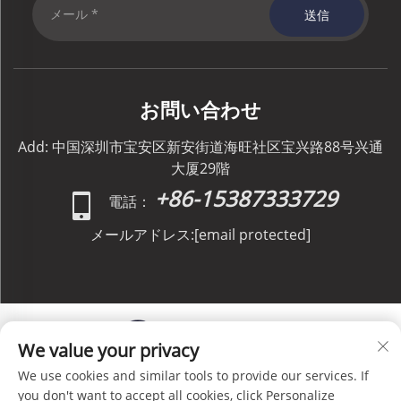
送信
お問い合わせ
Add: 中国深圳市宝安区新安街道海旺社区宝兴路88号兴通
大厦29階
+86-15387333729
電話：
メールアドレス:
[email protected]
We value your privacy
We use cookies and similar tools to provide our services. If
Copyright © C&C GLOBAL Logistics Co., Limited All
you don't want to accept all cookies, click Personalize