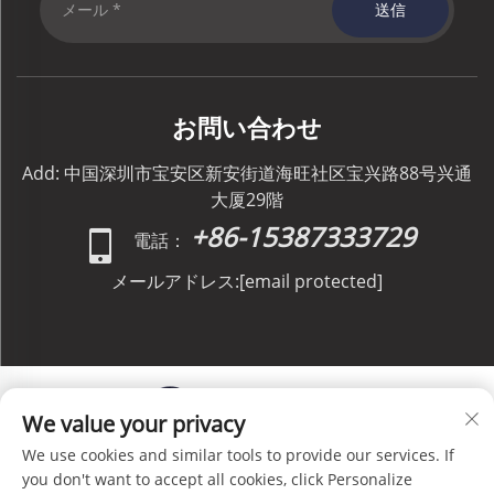
送信
お問い合わせ
Add: 中国深圳市宝安区新安街道海旺社区宝兴路88号兴通
大厦29階
+86-15387333729
電話：
メールアドレス:
[email protected]
We value your privacy
We use cookies and similar tools to provide our services. If
Copyright © C&C GLOBAL Logistics Co., Limited All
you don't want to accept all cookies, click Personalize