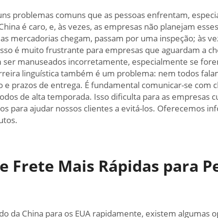
lguns problemas comuns que as pessoas enfrentam, espe
China é caro, e, às vezes, as empresas não planejam esse
 as mercadorias chegam, passam por uma inspeção; às veze
sso é muito frustrante para empresas que aguardam a c
m ser manuseados incorretamente, especialmente se fore
arreira linguística também é um problema: nem todos fala
 e prazos de entrega. É fundamental comunicar-se com cla
odos de alta temporada. Isso dificulta para as empresas 
para ajudar nossos clientes a evitá-los. Oferecemos in
utos.
de Frete Mais Rápidas para 
o da China para os EUA rapidamente, existem algumas opç