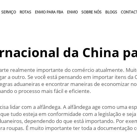
SERVIÇO
ROTAS
ENVIO PARA FBA
ENVIO
SOBRE NÓS
BLOGS
CONTAC
ernacional da China p
parte realmente importante do comércio atualmente. Mui
gar a outro. Se você está pensando em importar itens da 
egras aduaneiras e encontrar maneiras de economizar nos 
ando o processo mais fácil e eficiente.
ecisa lidar com a alfândega. A alfândega age como uma esp
o que tudo esteja em conformidade com a legislação e seja
duaneiros, dependendo do que está importando. Por exemp
ara roupas. É muito importante ter toda a documentação c