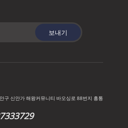
보내기
바오안구 신안가 해왕커뮤니티 바오싱로 88번지 흥통
87333729