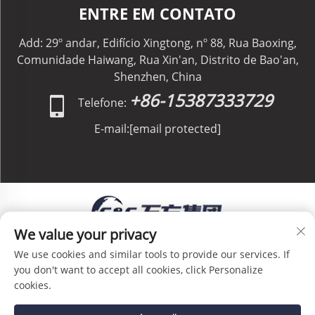
ENTRE EM CONTATO
Add: 29º andar, Edifício Xingtong, nº 88, Rua Baoxing,
Comunidade Haiwang, Rua Xin'an, Distrito de Bao'an,
Shenzhen, China
+86-15387333729
Telefone:
E-mail:
[email protected]
We value your privacy
Direitos Autorais © C&C GLOBAL Logistics Co.,
We use cookies and similar tools to provide our services. If
Limited Todos os Direitos Reservados -
Política de
you don't want to accept all cookies, click Personalize
Privacidade
-
Blog
cookies.