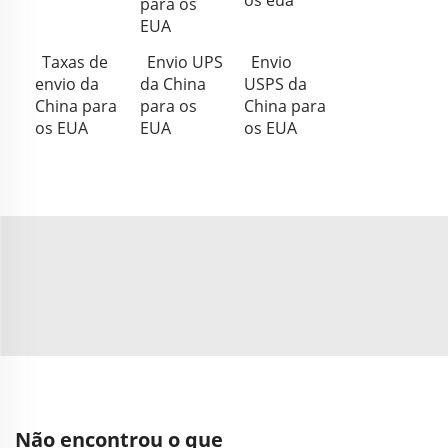
os eua
para os
EUA
Taxas de
Envio UPS
Envio
envio da
da China
USPS da
China para
para os
China para
os EUA
EUA
os EUA
Não encontrou o que