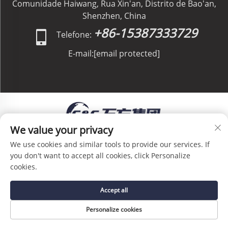
Comunidade Haiwang, Rua Xin'an, Distrito de Bao'an,
Shenzhen, China
+86-15387333729
Telefone:
E-mail:
[email protected]
We value your privacy
Direitos Autorais © C&C GLOBAL Logistics Co.,
We use cookies and similar tools to provide our services. If
Limited Todos os Direitos Reservados -
Política de
you don't want to accept all cookies, click Personalize
Privacidade
-
Blog
cookies.
Accept all
Personalize cookies
PÁGINA INICIAL
SERVIÇO
E-MAIL
TEL