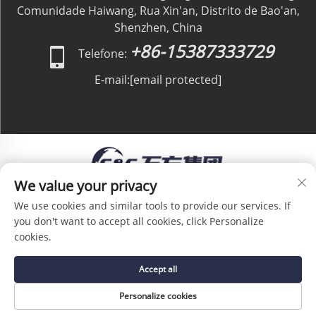
Comunidade Haiwang, Rua Xin'an, Distrito de Bao'an,
Shenzhen, China
+86-15387333729
Telefone:
E-mail:
[email protected]
We value your privacy
Direitos Autorais © C&C GLOBAL Logistics Co.,
We use cookies and similar tools to provide our services. If
Limited Todos os Direitos Reservados -
Política de
you don't want to accept all cookies, click Personalize
Privacidade
-
Blog
cookies.
Accept all
Personalize cookies
PÁGINA INICIAL
SERVIÇO
E-MAIL
TEL