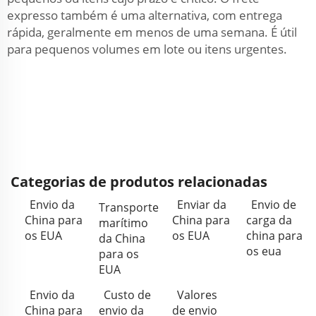
expresso também é uma alternativa, com entrega
rápida, geralmente em menos de uma semana. É útil
para pequenos volumes em lote ou itens urgentes.
Categorias de produtos relacionadas
Envio da
Enviar da
Envio de
Transporte
China para
China para
carga da
marítimo
os EUA
os EUA
china para
da China
os eua
para os
EUA
Envio da
Custo de
Valores
China para
envio da
de envio