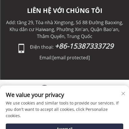
LIÊN HỆ VỚI CHÚNG TÔI
Add: tầng 29, Tòa nhà Xingtong, Số 88 Đường Baoxing,
Khu dân cư Haiwang, Phường Xin'an, Quận Bao'an,
Thâm Quyến, Trung Quốc
+86-15387333729
Điện thoại:
Email:
[email protected]
We value your privacy
We use cookies and similar tools to provide our services. If
Bản quyền © C&C GLOBAL Logistics Co., Limited. Bảo
you don't want to accept all cookies, click Personalize
lưu mọi quyền. -
Chính sách bảo mật
-
Blog
cookies.
Accept all