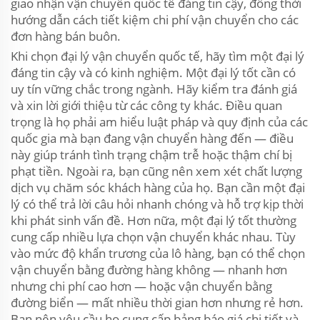
giao nhận vận chuyển quốc tế đáng tin cậy, đồng thời
hướng dẫn cách tiết kiệm chi phí vận chuyển cho các
đơn hàng bán buôn.
Khi chọn đại lý vận chuyển quốc tế, hãy tìm một đại lý
đáng tin cậy và có kinh nghiệm. Một đại lý tốt cần có
uy tín vững chắc trong ngành. Hãy kiểm tra đánh giá
và xin lời giới thiệu từ các công ty khác. Điều quan
trọng là họ phải am hiểu luật pháp và quy định của các
quốc gia mà bạn đang vận chuyển hàng đến — điều
này giúp tránh tình trạng chậm trễ hoặc thậm chí bị
phạt tiền. Ngoài ra, bạn cũng nên xem xét chất lượng
dịch vụ chăm sóc khách hàng của họ. Bạn cần một đại
lý có thể trả lời câu hỏi nhanh chóng và hỗ trợ kịp thời
khi phát sinh vấn đề. Hơn nữa, một đại lý tốt thường
cung cấp nhiều lựa chọn vận chuyển khác nhau. Tùy
vào mức độ khẩn trương của lô hàng, bạn có thể chọn
vận chuyển bằng đường hàng không — nhanh hơn
nhưng chi phí cao hơn — hoặc vận chuyển bằng
đường biển — mất nhiều thời gian hơn nhưng rẻ hơn.
Bạn nên yêu cầu họ cung cấp bảng báo giá chi tiết và