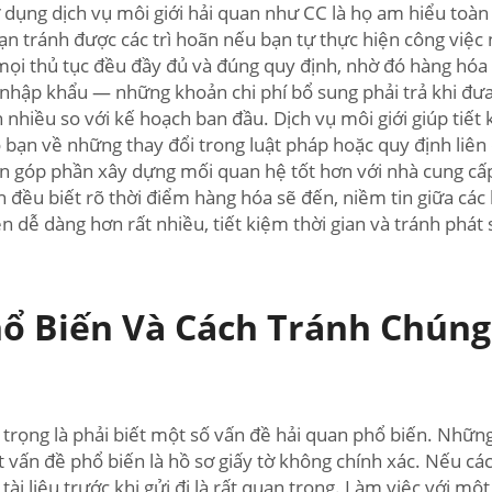
ử dụng dịch vụ môi giới hải quan như CC là họ am hiểu toàn
ạn tránh được các trì hoãn nếu bạn tự thực hiện công việc 
o mọi thủ tục đều đầy đủ và đúng quy định, nhờ đó hàng hó
phí nhập khẩu — những khoản chi phí bổ sung phải trả khi 
n nhiều so với kế hoạch ban đầu. Dịch vụ môi giới giúp tiế
o bạn về những thay đổi trong luật pháp hoặc quy định liên
òn góp phần xây dựng mối quan hệ tốt hơn với nhà cung cấ
bên đều biết rõ thời điểm hàng hóa sẽ đến, niềm tin giữa cá
n dễ dàng hơn rất nhiều, tiết kiệm thời gian và tránh phát s
hổ Biến Và Cách Tránh Chún
 trọng là phải biết một số vấn đề hải quan phổ biến. Nhữ
 vấn đề phổ biến là hồ sơ giấy tờ không chính xác. Nếu các 
c tài liệu trước khi gửi đi là rất quan trọng. Làm việc với 