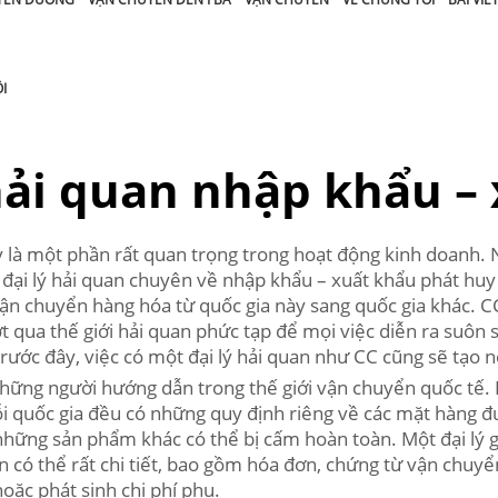
I
hải quan nhập khẩu –
 là một phần rất quan trọng trong hoạt động kinh doanh. 
c đại lý hải quan chuyên về nhập khẩu – xuất khẩu phát hu
 vận chuyển hàng hóa từ quốc gia này sang quốc gia khác. 
t qua thế giới hải quan phức tạp để mọi việc diễn ra suôn
ước đây, việc có một đại lý hải quan như CC cũng sẽ tạo n
những người hướng dẫn trong thế giới vận chuyển quốc tế. 
ỗi quốc gia đều có những quy định riêng về các mặt hàng 
 những sản phẩm khác có thể bị cấm hoàn toàn. Một đại lý 
ốn có thể rất chi tiết, bao gồm hóa đơn, chứng từ vận chuy
oặc phát sinh chi phí phụ.