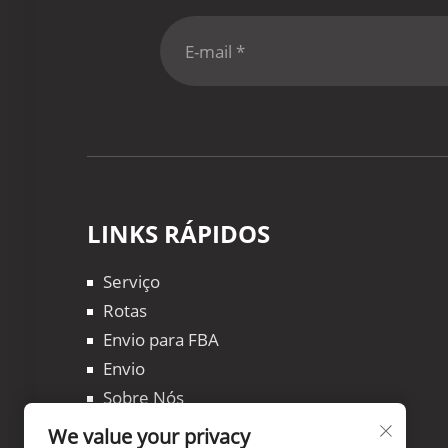
LINKS RÁPIDOS
Serviço
Rotas
Envio para FBA
Envio
Sobre Nós
Blogs
We value your privacy