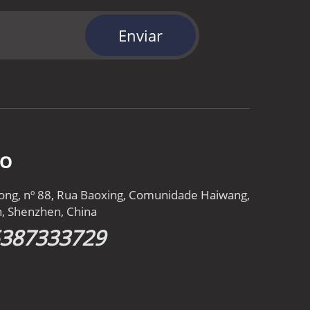
Enviar
TO
gtong, nº 88, Rua Baoxing, Comunidade Haiwang,
an, Shenzhen, China
5387333729