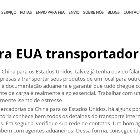
SERVIÇO
ROTAS
ENVIO PARA FBA
ENVIO
SOBRE NÓS
BLOGS
CONTAC
ra EUA transportador
hina para os Estados Unidos, talvez já tenha ouvido fala
esas a transportar seus produtos de um local para outro
r a documentação aduaneira e garantir que tudo chegue 
te de carga é realmente algo essencial. Trabalhar com um
lmente isento de estresse.
rcadorias da China para os Estados Unidos, há alguns pon
ória conhece bem todos os detalhes do transporte interna
mas. Em seguida, verifique sua rede de contatos. Um bom 
bém com agentes aduaneiros. Dessa forma, consegue identi