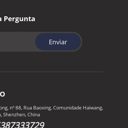
a Pergunta
Enviar
TO
gtong, nº 88, Rua Baoxing, Comunidade Haiwang,
an, Shenzhen, China
5387333729