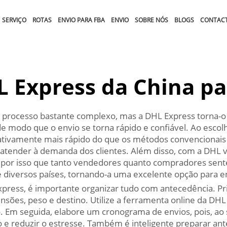
SERVIÇO
ROTAS
ENVIO PARA FBA
ENVIO
SOBRE NÓS
BLOGS
CONTAC
L Express da China pa
m processo bastante complexo, mas a DHL Express torna-o
de modo que o envio se torna rápido e confiável. Ao esco
icativamente mais rápido do que os métodos convencionais
atender à demanda dos clientes. Além disso, com a DHL
É por isso que tanto vendedores quanto compradores sen
 diversos países, tornando-a uma excelente opção para en
xpress, é importante organizar tudo com antecedência. Pr
ões, peso e destino. Utilize a ferramenta online da DHL 
. Em seguida, elabore um cronograma de envios, pois, ao 
e reduzir o estresse. Também é inteligente preparar ant