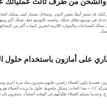
 والشحن من طرف ثالث عملياتك ع
كنك قد تشعر أيضًا ببعض التوتر. وتساءل نفسك كيف يمكنك التعامل م
الثة، مثل الحلول المقدمة من شركة CC، لمساعدتك في توسيع نطاق عملك. ويُقصد بالتوسع جع
فهي تمتلك المساحات والموارد اللازمة لتخزين كميات أكبر من البضائع
َّد.
اري على أمازون باستخدام حلول 
ون. فعندما يكون العملاء راضين، فإنهم يشترون منك مرة أخرى وين
وعندما يستلم العملاء طلباتهم في الوقت المحدَّد، يشعرون بأن قيم