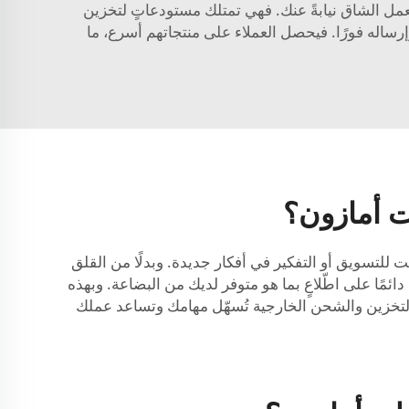
ًا من الطلبات، يصبح من الصعب مواكبتها. أما إذا استخدمت خدمة CC، فإنها تقوم بالعمل الشاق نيابةً عنك. فهي تمتلك مستودعاتٍ لتخزين
آب أو القبو بصناديق المنتجات. وعندما يصل الطلب، تقوم CC بتغليفه بسرعة وإرساله فورًا. فيحصل العملاء على منتجاتهم أسرع، ما
ت أمازون؟
من الوقت للتسويق أو التفكير في أفكار جديدة. وبدلًا من القلق
ستخدم CC التكنولوجيا لتتبع المخزون، لذا ستكون دائمًا على اطّلاعٍ بما هو متوفر لديك من البضاعة. وبهذه
ة التخزين والشحن الخارجية تُسهّل مهامك وتساعد عملك