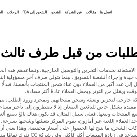
اتصل بنا
مقالات
عن الشركة
الشحن
الشحن إلى FBA
الرحلات
ال
لطلبات من قبل طرف ثالث 
ين الاستعانة بخدمات التخزين والتوصيل الخارجية. وتساعدهم هذه ا
لوصول إلى عدد أكبر من العملاء دون عناء شحن المنتجات بأنفسنا. فبد
الوقت ويقلل من التوتر ويجعل العملاء عادةً أكثر سعادة.
ة خارجية لتخزين وتعبئة وشحن منتجاتهم. وبمجرد ورود الطلب، يت
 مفيدة بشكل خاص للبائعين الصغار، إذ لا يضطرون إلى تأجير مسا
ع المنتجات وبيعها. فعلى سبيل المثال، قد يكون هناك بائعٌ يصنع ألع
د العملاء اللعبة عبر أمازون، يقوم المركز بتعبئتها وشحنها بسرعة. و
شركات الشحن، ما يتيح لها الحصول على أسعار مخفضة. وهذا يعني أ
والعملاء الراضون عادةً ما يتركون تقييما