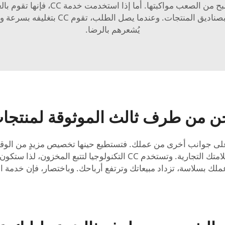
سبيل المثال، عندما تتلقّى عددًا كبير
منتجاتك، وبالتالي لن تحتاج إلى ملء المر
يُشعرهم بالرضا.
حن من طرف ثالث الموثوقة لمنتجا
C يساعدك على التركيز على جوانب أخرى من عملك. فتستطيع حينها تخصيص مزيدٍ 
بشأن الشحن والتخزين، يمكنك التفكير في كيفية تنمية علامتك التجارية. وت
ير عملك بسلاسة، تزداد مبيعاتك وترتفع أرباحك. وباختصار، فإن خدم