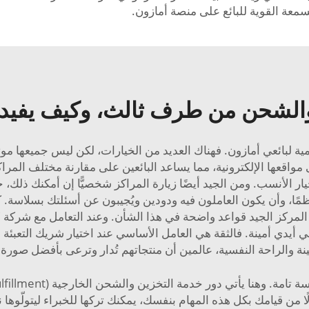
سمعة القوية للبائع على منصة أمازون.
والشحن من طرف ثالث، وكيف يفيد 
أهمية لبائعي أمازون. فهناك العديد من الخيارات، لكن ليس جميعها م
 مواقعها الإلكترونية، مما يساعد البائعين على مقارنة مختلف المر
يار الأنسب. ومن الجيد أيضًا زيارة المراكز شخصيًّا إن أمكنك ذلك،
نظمًا، وأن يكون العاملون فيه ودودين ويُجيبون عن أسئلتك بسلاسة.
ك في أيدي أمينة. فالثقة هي العامل الأساسي عند اختيار شريك التعبئ
ينة والراحة النفسية، عالمين أن منتجاتهم تُدار وترعى بأفضل صورة 
ن قيامك بكل هذه المهام بنفسك، يمكنك تركها للخبراء ليتولّوها نياب