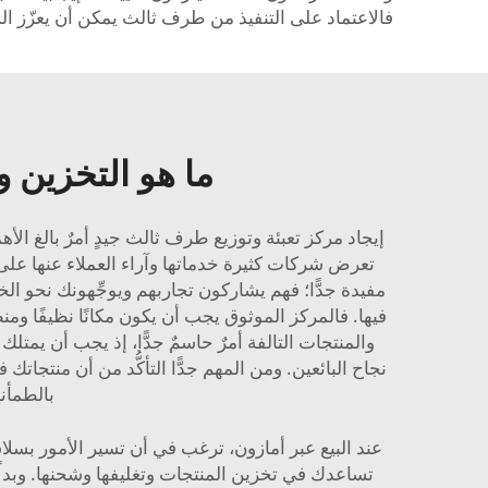
فالاعتماد على التنفيذ من طرف ثالث يمكن أن يعزّز ال
ما هو التخزين 
إيجاد مركز تعبئة وتوزيع طرف ثالث جيدٍ أمرٌ بالغ ال
تعرض شركات كثيرة خدماتها وآراء العملاء عنها على
مفيدة جدًّا؛ فهم يشاركون تجاربهم ويوجِّهونك نحو الخ
فيها. فالمركز الموثوق يجب أن يكون مكانًا نظيفًا وم
نجاح البائعين. ومن المهم جدًّا التأكُّد من أن منتجات
بالطمأن
تساعدك في تخزين المنتجات وتغليفها وشحنها. وبدلًا م