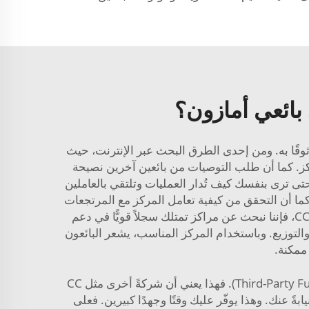
بائعي أمازون؟
وثوقًا به. ومن إحدى الطرق البحث عبر الإنترنت، حيث
اكز. كما أن طلب التوصيات من بائعين آخرين نصيحة
 حتى ترى بنفسك كيف تُدار العمليات وتلتقي بالعاملين
 كما أن التحقق من كيفية تعامل المركز مع المرتجعات
والمنتجات التالفة أمرٌ حاسمٌ جدًّا، إذ يجب أن يمتلك المركز الجيد قواعد واضحة في هذا الشأن. وعند التعامل مع شركة CC، فإننا نبحث عن مراكز تمتلك سجلاً قويًّا في دعم
ة والتوزيع. وباستخدام المركز المناسب، يشعر البائعون
ممكنة.
عند البيع عبر أمازون، ترغب في أن تسير الأمور بسلاسة تامة. وهنا يأتي دور خدمة التخزين والشحن الخارجية (Third-Party Fulfillment). فهذا يعني أن شركةً أخرى مثل CC
ةً عنك. وهذا يوفّر عليك وقتًا وجهدًا كبيرين. فعلى