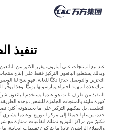
تنفيذ ا
عند بيع المنتجات على أمازون، يقرر الكثير من البائع
التخزين والتوصيل خيارًا ذكيًّا للغاية. فهو يتيح لنا ا
نترك هذه المهمة لخبراء يمارسونها يوميًّا. وهذا يوفِّر 
التنفيذ من طرف ثالث هو عندما يستخدم البائعون شرك
كبيرة مليئة بالمنتجات الجاهزة للشحن. وهذه الطريقة
التغليف. بل يمكنهم التركيز على ما يجيدهونه أكثر: تصني
حدة، يرسلها جميعًا إلى مركز التوزيع. وعندما يشتري أح
فكثيرٌ من مراكز التوزيع تمتلك اتفاقيات ممتازة مع 