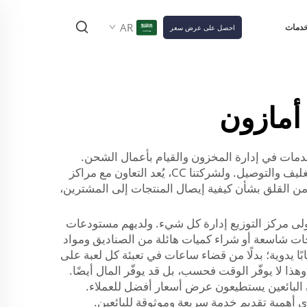
AR
خدمات
احصل على عرض سعر
أمازون
لخدمات في إدارة المخزون والقيام بأعمال الشحن.
وبذلك يستطيع البائعون التركيز فقط على إنتاج منتجات جيدة وإجراء أنشطة التسويق، بينما يتولى طرف آخر مسؤولية التغليف والتوصيل. ولشركتنا CC، يُعد التعاون مع مراكز
لًا من القلق بشأن كيفية إيصال المنتجات إلى المشترين،
ولى مركز التوزيع إدارة كل شيء. ولديهم مستودعات
حات شاسعة أو شراء كميات هائلة من الصناديق ومواد
ابًا يدوية؛ بدلًا من قضاء ساعات في تعبئة كل لعبة على
هذا لا يوفّر الوقت فحسب، بل قد يوفّر المال أيضًا.
ن البائعين يستطيعون عرض أسعار أفضل للعملاء.
ت إيجابية، ما يساعد في زيادة المبيعات أكثر فأكثر. وفي شركة CC ندرك تمامًا مدى أهمية تقديم خدمة سريعة وموثوقة للبائعين.