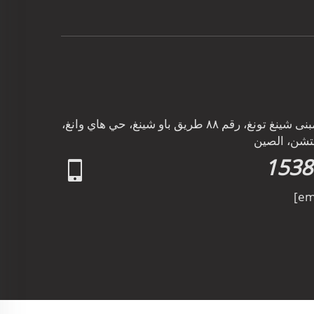
Add: الطابق التاسع والعشرون، مبنى شينغ تونغ، رقم ٨٨ طريق باو شينغ، حي هاي وانغ،
نتشن، الصين