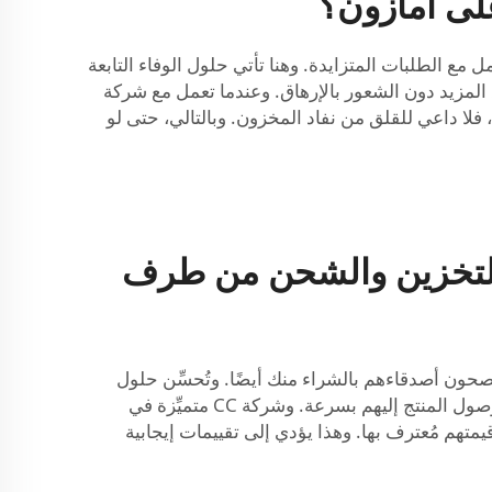
لى أمازون؟
ع الطلبات المتزايدة. وهنا تأتي حلول الوفاء التابعة
ل عملك أكبر وبيع المزيد دون الشعور بالإرهاق. وعندما تعمل مع شركة
، فلا داعي للقلق من نفاد المخزون. وبالتالي، حتى لو
التخزين والشحن من طرف
صحون أصدقاءهم بالشراء منك أيضًا. وتُحسِّن حلول
الوفاء التابعة لأطراف ثالثة — مثل الحلول المقدمة من شركة CC — هذا الجانب بشكلٍ ملحوظ. فأول ما يريده العملاء هو وصول المنتج إليهم بسرعة. وشركة CC متميِّزة في
تهم مُعترف بها. وهذا يؤدي إلى تقييمات إيجابية