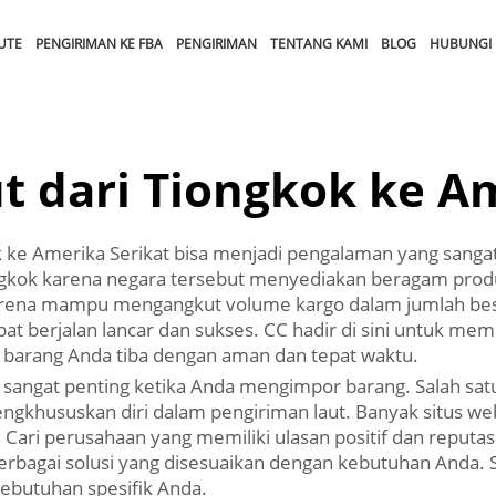
UTE
PENGIRIMAN KE FBA
PENGIRIMAN
TENTANG KAMI
BLOG
HUBUNGI 
t dari Tiongkok ke Am
k ke Amerika Serikat bisa menjadi pengalaman yang sangat
ngkok karena negara tersebut menyediakan beragam produ
karena mampu mengangkut volume kargo dalam jumlah besa
pat berjalan lancar dan sukses. CC hadir di sini untuk m
n barang Anda tiba dengan aman dan tepat waktu.
sangat penting ketika Anda mengimpor barang. Salah satu
ngkhususkan diri dalam pengiriman laut. Banyak situs w
ari perusahaan yang memiliki ulasan positif dan reputas
erbagai solusi yang disesuaikan dengan kebutuhan Anda.
butuhan spesifik Anda.