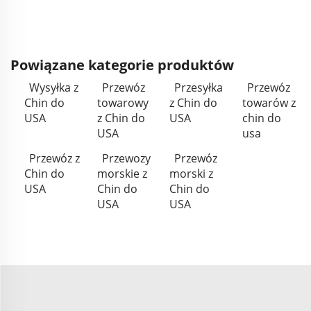
Powiązane kategorie produktów
Wysyłka z
Przewóz
Przesyłka
Przewóz
Chin do
towarowy
z Chin do
towarów z
USA
z Chin do
USA
chin do
USA
usa
Przewóz z
Przewozy
Przewóz
Chin do
morskie z
morski z
USA
Chin do
Chin do
USA
USA