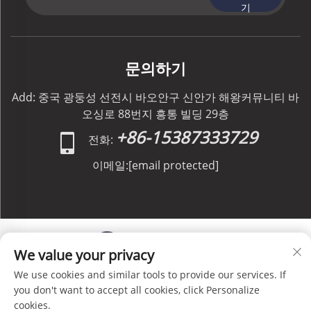
기
문의하기
Add: 중국 광둥성 선전시 바오안구 신안가 해왕커뮤니티 바
오싱로 88번지 흥통 빌딩 29층
+86-15387333729
전화:
이메일:
[email protected]
We value your privacy
We use cookies and similar tools to provide our services. If
저작권 © C&C GLOBAL Logistics Co., Limited 판권 소
you don't want to accept all cookies, click Personalize
유 -
개인정보 처리방침
-
블로그
cookies.