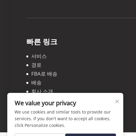
빠른 링크
서비스
경로
FBA로 배송
배송
회사 소개
블로그
We value your privacy
문의하기
We use cookies and similar tools to provide our
services. If you don't want to accept all cookies,
click Personalize cookies.