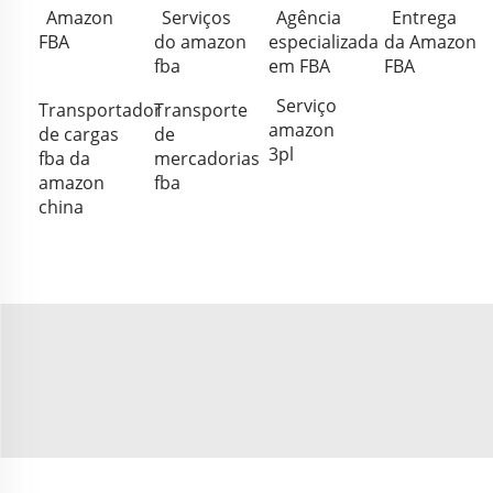
Amazon
Serviços
Agência
Entrega
FBA
do amazon
especializada
da Amazon
fba
em FBA
FBA
Serviço
Transportador
Transporte
amazon
de cargas
de
3pl
fba da
mercadorias
amazon
fba
china