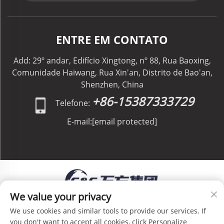
ENTRE EM CONTATO
Add: 29º andar, Edifício Xingtong, nº 88, Rua Baoxing,
Comunidade Haiwang, Rua Xin'an, Distrito de Bao'an,
Shenzhen, China
+86-15387333729
Telefone:
E-mail:
[email protected]
We value your privacy
Direitos Autorais © C&C GLOBAL Logistics Co.,
We use cookies and similar tools to provide our services. If
Limited Todos os Direitos Reservados -
Política de
you don't want to accept all cookies, click Personalize