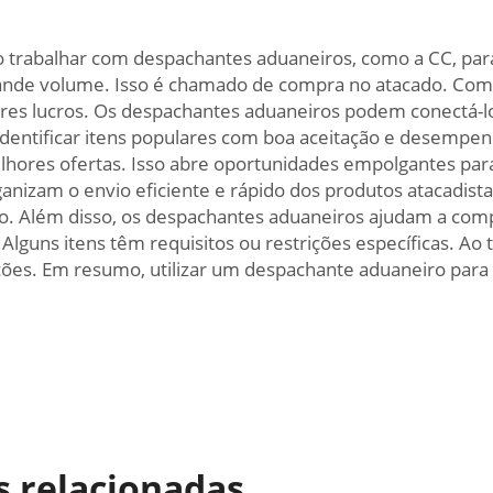
 trabalhar com despachantes aduaneiros, como a CC, par
e volume. Isso é chamado de compra no atacado. Compr
iores lucros. Os despachantes aduaneiros podem conectá-
a identificar itens populares com boa aceitação e desem
lhores ofertas. Isso abre oportunidades empolgantes para
rganizam o envio eficiente e rápido dos produtos atacadist
. Além disso, os despachantes aduaneiros ajudam a comp
guns itens têm requisitos ou restrições específicas. Ao 
ções. Em resumo, utilizar um despachante aduaneiro para
s relacionadas