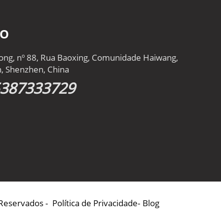
TO
gtong, nº 88, Rua Baoxing, Comunidade Haiwang,
an, Shenzhen, China
5387333729
 Reservados -
Política de Privacidade
-
Blog