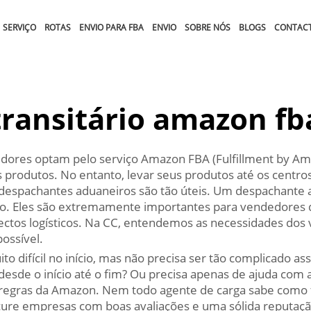
SERVIÇO
ROTAS
ENVIO PARA FBA
ENVIO
SOBRE NÓS
BLOGS
CONTAC
transitário amazon fb
ores optam pelo serviço Amazon FBA (Fulfillment by Amaz
rodutos. No entanto, levar seus produtos até os centro
s despachantes aduaneiros são tão úteis. Um despachante
tro. Eles são extremamente importantes para vendedores 
spectos logísticos. Na CC, entendemos as necessidades d
possível.
o difícil no início, mas não precisa ser tão complicado a
desde o início até o fim? Ou precisa apenas de ajuda com 
gras da Amazon. Nem todo agente de carga sabe como fu
re empresas com boas avaliações e uma sólida reputaçã