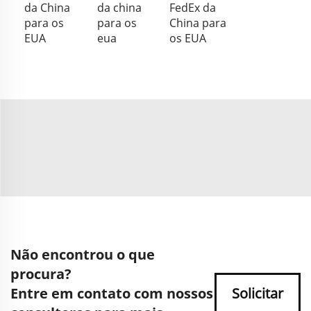
da China
da china
FedEx da
para os
para os
China para
EUA
eua
os EUA
Não encontrou o que
procura?
Entre em contato com nossos
Solicitar