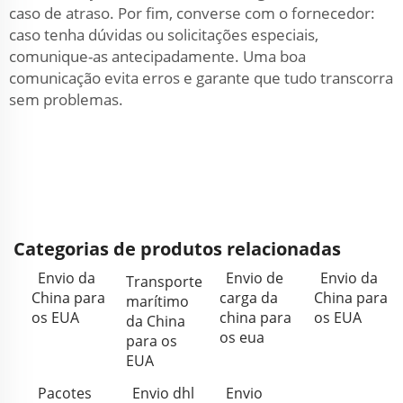
caso de atraso. Por fim, converse com o fornecedor:
caso tenha dúvidas ou solicitações especiais,
comunique-as antecipadamente. Uma boa
comunicação evita erros e garante que tudo transcorra
sem problemas.
Categorias de produtos relacionadas
Envio da
Envio de
Envio da
Transporte
China para
carga da
China para
marítimo
os EUA
china para
os EUA
da China
os eua
para os
EUA
Pacotes
Envio dhl
Envio