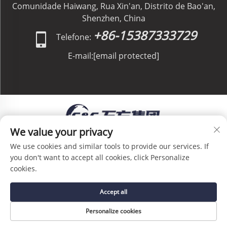
Comunidade Haiwang, Rua Xin'an, Distrito de Bao'an,
Shenzhen, China
+86-15387333729
Telefone:
E-mail:
[email protected]
We value your privacy
Direitos Autorais © C&C GLOBAL Logistics Co.,
We use cookies and similar tools to provide our services. If
Limited Todos os Direitos Reservados -
Política de
you don't want to accept all cookies, click Personalize
Privacidade
-
Blog
cookies.
Accept all
Personalize cookies
PÁGINA INICIAL
SERVIÇO
E-MAIL
TEL