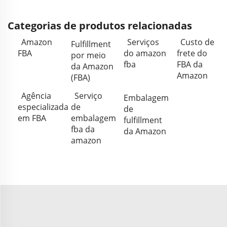
Categorias de produtos relacionadas
Amazon
Serviços
Custo de
Fulfillment
FBA
do amazon
frete do
por meio
fba
FBA da
da Amazon
Amazon
(FBA)
Agência
Serviço
Embalagem
especializada
de
de
em FBA
embalagem
fulfillment
fba da
da Amazon
amazon